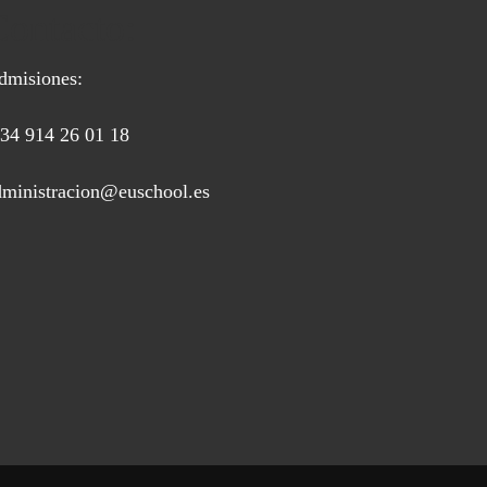
Contacto:
dmisiones:
 34 914 26 01 18
dministracion@euschool.es