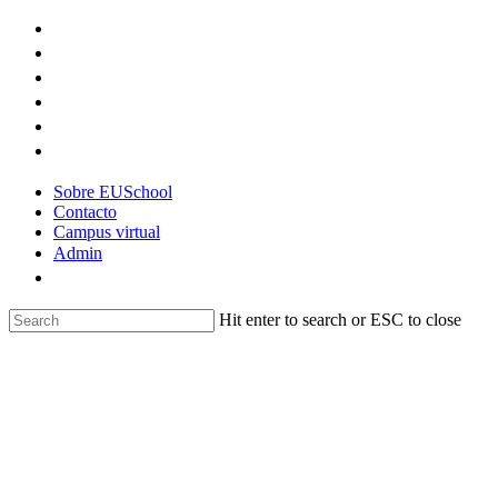
Skip
to
main
content
Sobre EUSchool
Contacto
Campus virtual
Admin
Hit enter to search or ESC to close
Close
Search