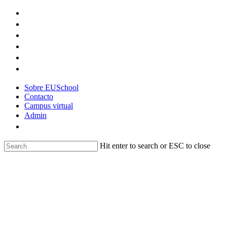
Skip
to
main
content
Sobre EUSchool
Contacto
Campus virtual
Admin
Hit enter to search or ESC to close
Close
Search