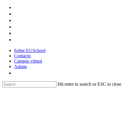
Skip
to
main
content
Sobre EUSchool
Contacto
Campus virtual
Admin
Hit enter to search or ESC to close
Close
Search