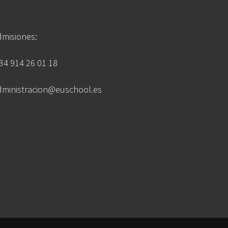
Contacto:
dmisiones:
 34 914 26 01 18
dministracion@euschool.es