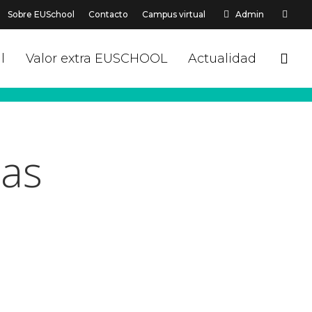
Sobre EUSchool
Contacto
Campus virtual
Admin
sea
l
Valor extra EUSCHOOL
Actualidad
cas