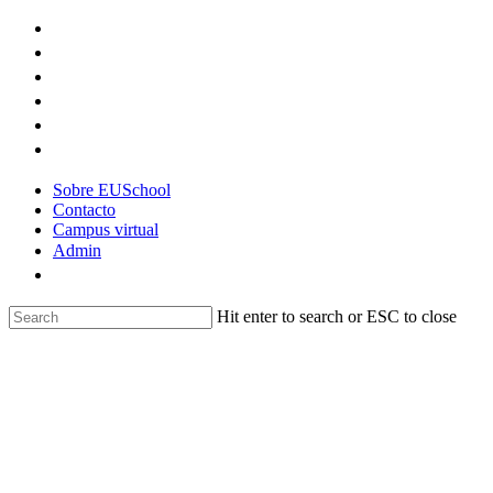
Skip
to
main
content
Sobre EUSchool
Contacto
Campus virtual
Admin
Hit enter to search or ESC to close
Close
Search