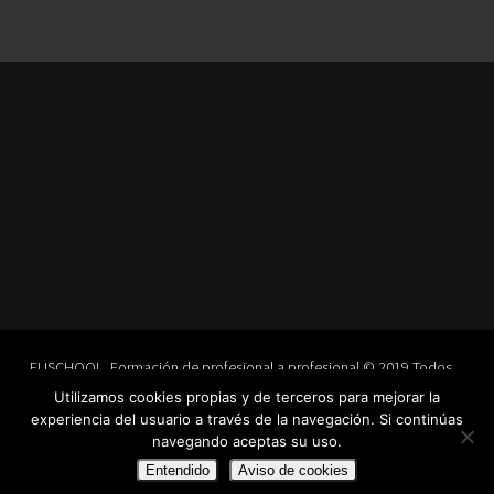
EUSCHOOL, Formación de profesional a profesional © 2019 Todos
los derechos reservados.
Utilizamos cookies propias y de terceros para mejorar la
Aviso legal
·
Política de privacidad
·
Aviso de cookies
experiencia del usuario a través de la navegación. Si continúas
navegando aceptas su uso.
Entendido
Aviso de cookies