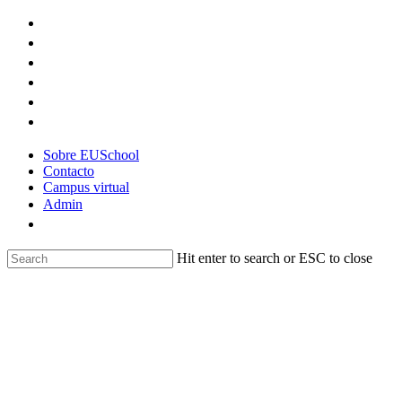
Skip
to
main
content
Sobre EUSchool
Contacto
Campus virtual
Admin
Hit enter to search or ESC to close
Close
Search