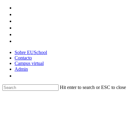
Skip
to
main
content
Sobre EUSchool
Contacto
Campus virtual
Admin
Hit enter to search or ESC to close
Close
Search