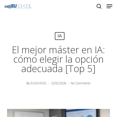
Skip
Menu
to
main
content
IA
El mejor máster en IA:
cómo elegir la opción
adecuada [Top 5]
By
EUSCHOOL
13/02/2026
No Comments