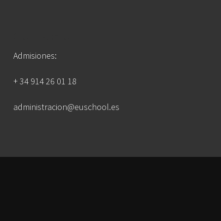
Contacto:
Admisiones:
+ 34 914 26 01 18
administracion@euschool.es