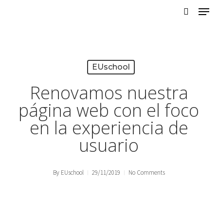
Skip
to
main
content
EUschool
Renovamos nuestra
página web con el foco
en la experiencia de
usuario
By
EUschool
29/11/2019
No Comments