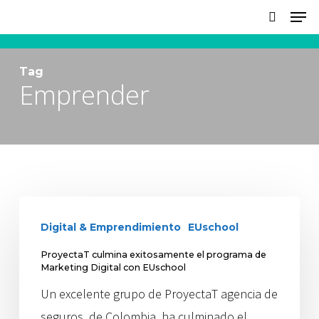
Skip
to
main
Tag
content
Emprender
Digital & Emprendimiento
EUschool
ProyectaT culmina exitosamente el programa de
Marketing Digital con EUschool
Un excelente grupo de ProyectaT agencia de
seguros, de Colombia, ha culminado el