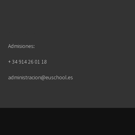
Contacto:
Admisiones:
+ 34 914 26 01 18
administracion@euschool.es