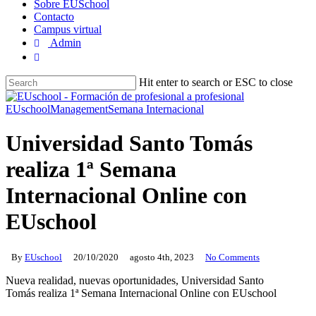
Sobre EUSchool
Contacto
Campus virtual
Admin
Hit enter to search or ESC to close
Close
Search
EUschool
Management
Semana Internacional
Universidad Santo Tomás
realiza 1ª Semana
Internacional Online con
EUschool
By
EUschool
20/10/2020
agosto 4th, 2023
No Comments
Nueva realidad, nuevas oportunidades,
Universidad Santo
Tomás
realiza 1ª Semana Internacional Online con EUschool