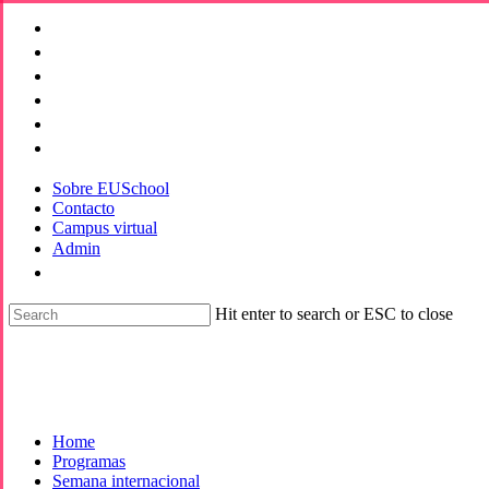
Skip
to
main
content
Sobre EUSchool
Contacto
Campus virtual
Admin
Hit enter to search or ESC to close
Close
Search
Home
Programas
Semana internacional